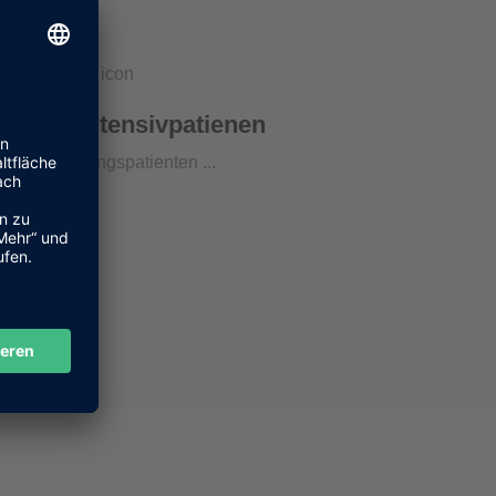
rsorgung
g ...
ge von Intensivpatienen
z.B. Beatmungspatienten ...