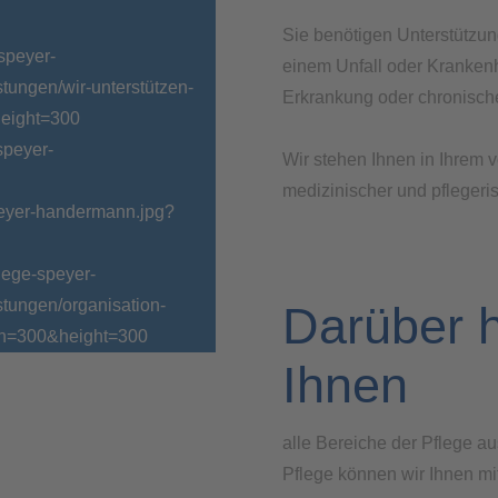
Sie benötigen Unterstützun
einem Unfall oder Krankenh
Erkrankung oder chronisc
Wir stehen Ihnen in Ihrem 
medizinischer und pflegeris
Darüber h
Ihnen
alle Bereiche der Pflege au
Pflege können wir Ihnen m