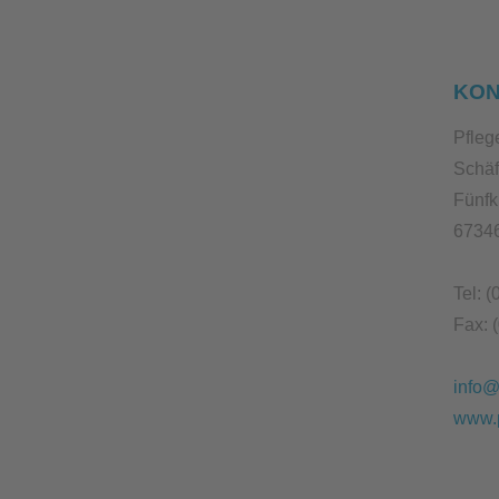
KON
Pfle
Schä
Fünfk
6734
Tel: 
Fax: 
info@
www.p