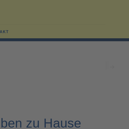
AKT
mobiler Pflegedienst in
und um Speyer
ür sie da: 24 Stunden am Tag - 7 Tage die Woche
Leben zu Hause