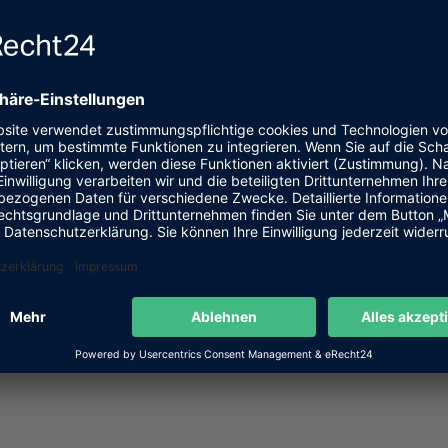
ege
Hauswirtschaftiliche Ve
z.B. Blutzuckerkontrolle ...
z.B. Einkaufen, Grundreinigun
rige
Organisation von Pflegehilfsmitteln
Pfle
z.B. Rezepte, Arztbesuche ...
 Urlaub ist.