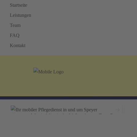
Startseite
Leistungen
Team
FAQ
Kontakt
Ihr mobiler Pflegedienst in
und um Speyer
Wir sind für sie da: 24 Stunden am Tag - 7
Tage die Woche